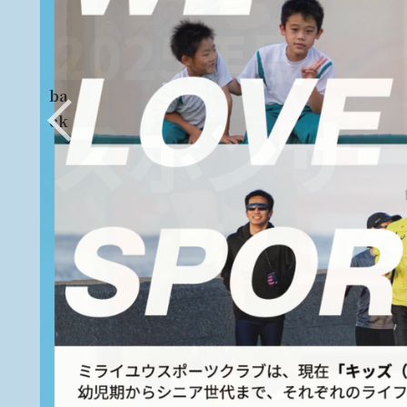
ba
ck