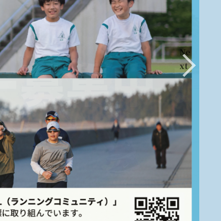
Ne
xt