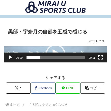
黒部・宇奈月の自然を五感で感じる
2024.02.26
動
画
00:00
00:11
プ
レ
ー
シェアする
ヤ
X
Facebook
LINE
コピー
ー
ホーム
SPAマラソンinうなづき